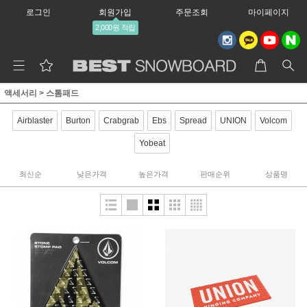
로그인
회원가입
주문조회
마이페이지
2,000원 적립
액세서리
>
스톰패드
Airblaster
Burton
Crabgrab
Ebs
Spread
UNION
Volcom
Yobeat
최신순
낮은가격
높은가격
판매순위
상품명