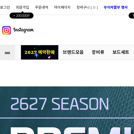
로그인
회원가입
주문내역
마이페이지
장바구니 [
]
무이자할부 행사
0
+ 200,000P
2627 예약판매
브랜드모음
장비류
보드세트