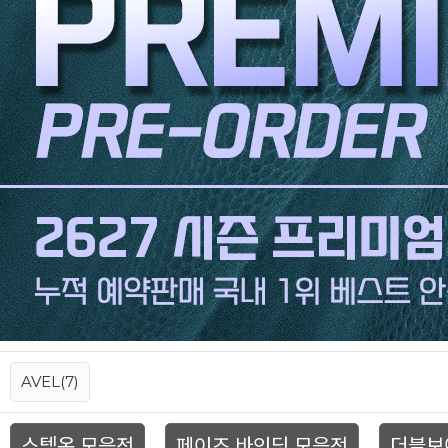
AVEL(7)
스텝온 모음전
페이즈 바인딩 모음전
더블보