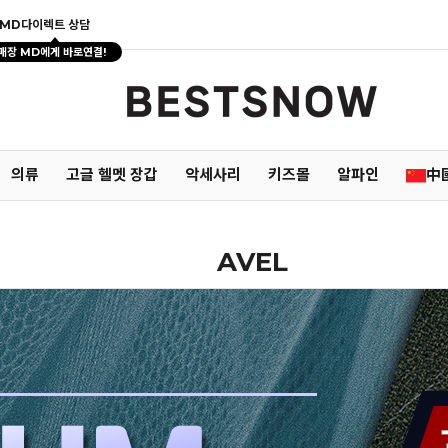
MD다이렉트 상담
매장 MD에게 바로연결!
의류
고글 헬멧 장갑
악세사리
키즈몰
알파인
中
AVEL