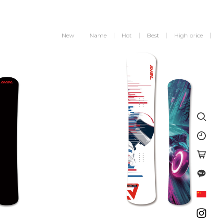
New
Name
Hot
Best
High price