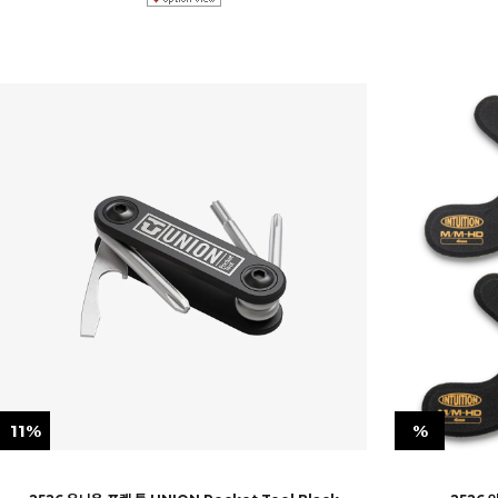
11%
%