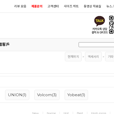
리뷰 모음
제품문의
고객센터
사이즈 차트
동영상 자료실
뉴스 
國客戶
현재위치
>
액세서리
>
기타
UNION(1)
Volcom(3)
Yobeat(1)
New
Name
Hot
Best
High price