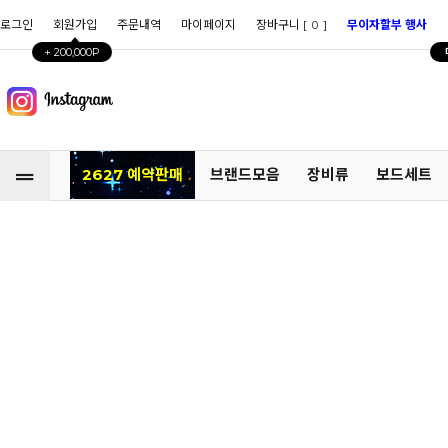
로그인
회원가입
주문내역
마이페이지
장바구니 [
]
무이자할부 행사
0
+ 200,000P
2627 예약판매
브랜드모음
장비류
보드세트