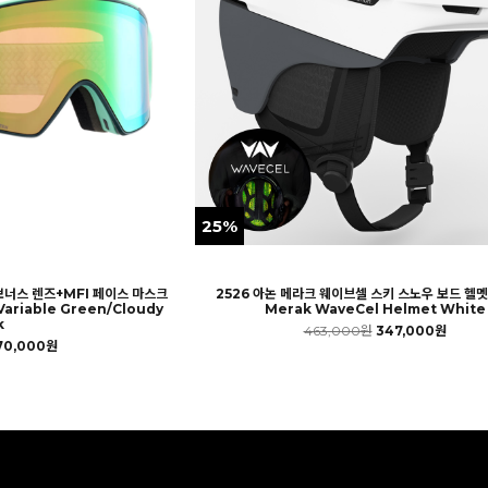
25%
보너스 렌즈+MFI 페이스 마스크
2526 아논 메라크 웨이브셀 스키 스노우 보드 헬멧
ariable Green/Cloudy
Merak WaveCel Helmet White
k
463,000원
347,000원
70,000원