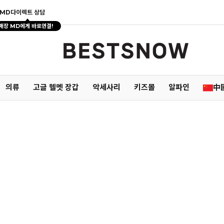
MD다이렉트 상담
매장 MD에게 바로연결!
의류
고글 헬멧 장갑
악세사리
키즈몰
알파인
中