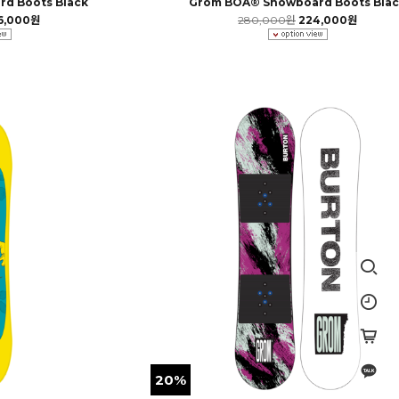
rd Boots Black
Grom BOA® Snowboard Boots Bla
6,000원
280,000원
224,000원
20%