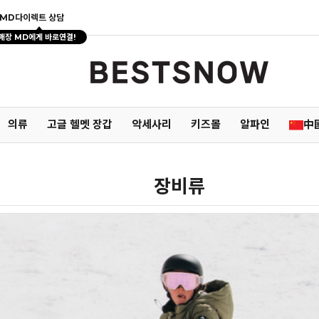
MD다이렉트 상담
매장 MD에게 바로연결!
의류
고글 헬멧 장갑
악세사리
키즈몰
알파인
中
장비류