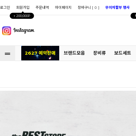
로그인
회원가입
주문내역
마이페이지
장바구니 [
]
무이자할부 행사
0
+ 200,000P
2627 예약판매
브랜드모음
장비류
보드세트