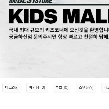
데크(25)
바인딩(12)
부츠(10)
스텝온(7)
세트