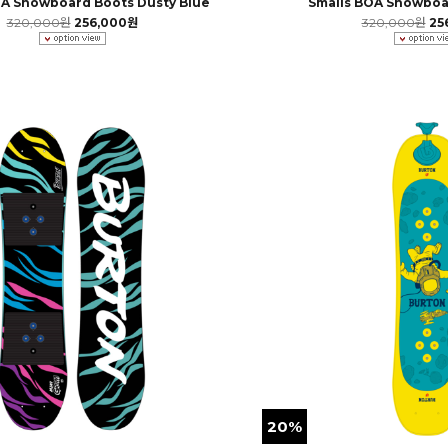
OA Snowboard Boots Dusty Blue
Smalls BOA Snowboa
320,000원
256,000원
320,000원
25
20%