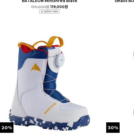
BATALEON Minishred Black
Smalls B
170,000원
119,000원
20%
30%