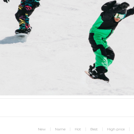
New
Name
Hot
Best
High price