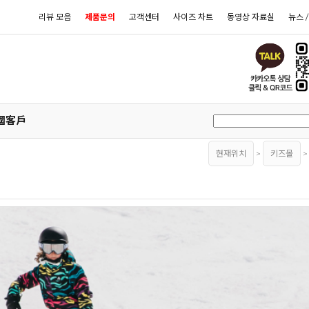
리뷰 모음
제품문의
고객센터
사이즈 차트
동영상 자료실
뉴스 
國客戶
현재위치
>
키즈몰