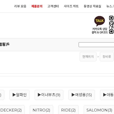
리뷰 모음
제품문의
고객센터
사이즈 차트
동영상 자료실
뉴스 
國客戶
현재위치
>
장비류
)
▶알파인
▶이너부츠(9)
▶여성용(15)
▶아동용
IDECKER(2)
NITRO(2)
RIDE(2)
SALOMON(3)