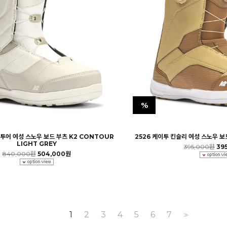
%
컨투어 여성 스노우 보드 부츠 K2 CONTOUR
2526 케이투 킨슬리 여성 스노우 보드
LIGHT GREY
395,000원
39
840,000원
504,000원
1
2
3
4
5
6
7
>>