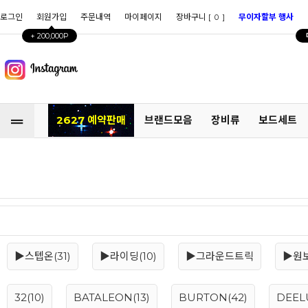
로그인
회원가입
주문내역
마이페이지
장바구니 [
]
무이자할부 행사
0
+ 200,000P
2627 예약판매
브랜드모음
장비류
보드세트
▶스텝온(31)
▶라이딩(10)
▶그라운드트릭
▶원보
32(10)
BATALEON(13)
BURTON(42)
DEELU