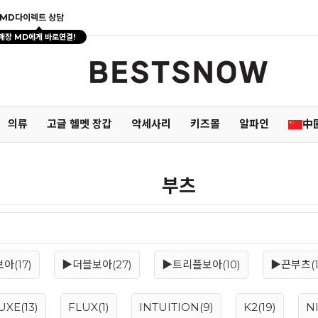
MD다이렉트 상담
매장 MD에게 바로연결!
의류
고글 헬멧 장갑
악세사리
키즈몰
알파인
中
부츠
아(17)
▶더블보아(27)
▶트리플보아(10)
▶끈부츠(1
XE(13)
FLUX(1)
INTUITION(9)
K2(19)
N