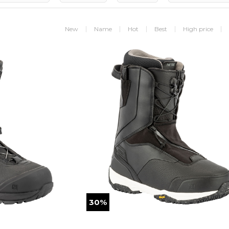
New
Name
Hot
Best
High price
30%