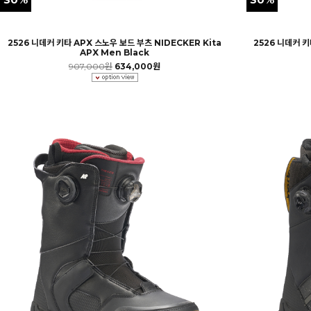
2526 니데커 키타 APX 스노우 보드 부츠 NIDECKER Kita
2526 니데커 키
APX Men Black
907,000원
634,000원