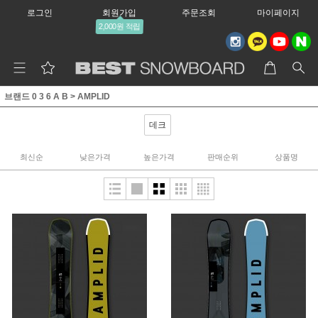
로그인
회원가입
주문조회
마이페이지
2,000원 적립
브랜드 0 3 6 A B
>
AMPLID
데크
최신순
낮은가격
높은가격
판매순위
상품명