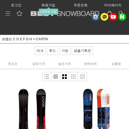
로그인
회원가입
주문조회
마이페이지
2,000원 적립
브랜드 C D E F G H
>
CAPITA
데크
후드
가방
샘플기획전
최신순
낮은가격
높은가격
판매순위
상품명