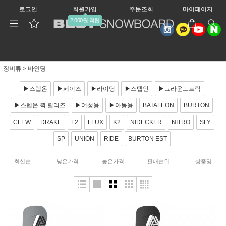
로그인
회원가입
주문조회
마이페이지
2,000원 적립
장비류
>
바인딩
▶스텝온
▶페이즈
▶라이딩
▶스텝인
▶그라운드트릭
▶스텝온 퀵 릴리즈
▶여성용
▶아동용
BATALEON
BURTON
CLEW
DRAKE
F2
FLUX
K2
NIDECKER
NITRO
SLY
SP
UNION
RIDE
BURTON EST
최신순
낮은가격
높은가격
판매순위
상품명