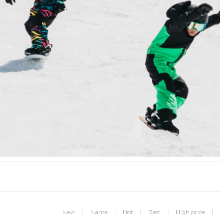
New
Name
Hot
Best
High price