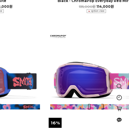
ite
Black - ChromaPop Everyday Red Mir
8,000원
135,000원
114,000원
16%