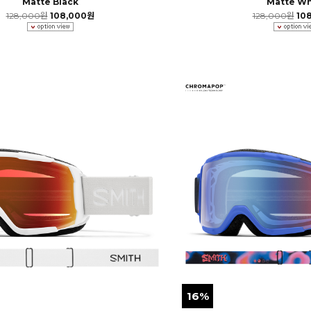
Matte Black
Matte Wh
128,000원
108,000원
128,000원
10
16%