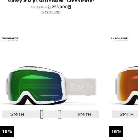
Survey Jr Mips Matte Black - Green Mirror
300,000원
255,000원
16%
16%