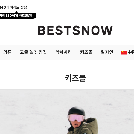
MD다이렉트 상담
매장 MD에게 바로연결!
의류
고글 헬멧 장갑
악세사리
키즈몰
알파인
中
키즈몰