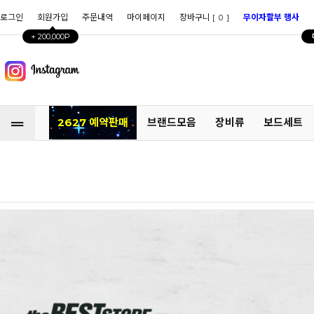
로그인
회원가입
주문내역
마이페이지
장바구니 [
]
무이자할부 행사
0
+ 200,000P
2627 예약판매
브랜드모음
장비류
보드세트