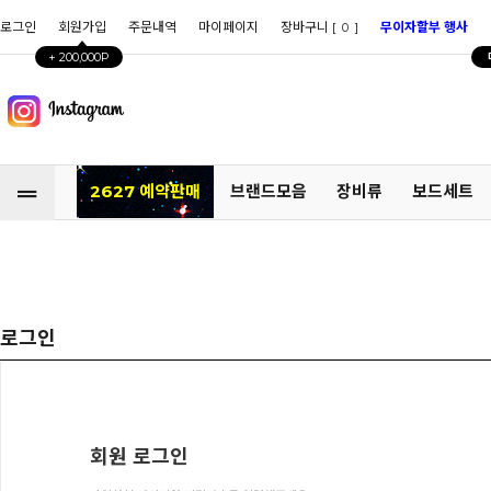
로그인
회원가입
주문내역
마이페이지
장바구니 [
]
무이자할부 행사
0
+ 200,000P
2627 예약판매
브랜드모음
장비류
보드세트
로그인
회원 로그인