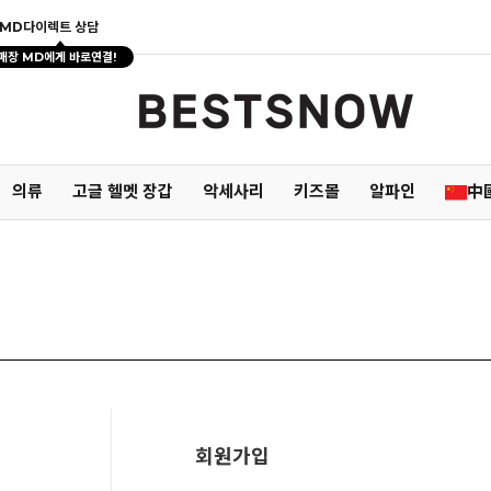
MD다이렉트 상담
매장 MD에게 바로연결!
의류
고글 헬멧 장갑
악세사리
키즈몰
알파인
中
회원가입