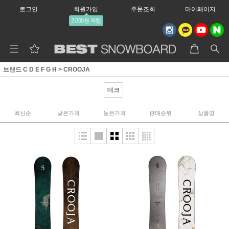
로그인
회원가입
주문조회
마이페이지
2,000원 적립
브랜드 C D E F G H
>
CROOJA
데크
최신순
낮은가격
높은가격
판매순위
상품명