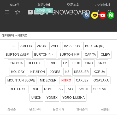
로그인
회원가입
주문조회
마이페이지
2,000원 적립
예약판매
>
NITRO
32
AMPLID
ANON
AVEL
BATALEON
BURTON [ak]
BURTON 스텝온
BURTON 장비
BURTON 의류
CAPITA
CLEW
CROOJA
DEELUXE
ERBUL
F2
FLUX
GIRO
GRAY
HOLIDAY
INTUITION
JONES
K2
KESSLER
KORUA
MOUNTAIN SLOPE
NIDECKER
NITRO
OAKLEY
OGASAKA
RECT DISC
RIDE
ROME
SG
SLY
SMITH
SPREAD
UNION
YONEX
YOROI MUSHA
최신순
낮은가격
높은가격
판매순위
상품명