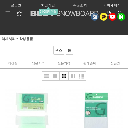
로그인
회원가입
주문조회
마이페이지
2,000원 적립
액세서리
>
왁싱용품
왁스
툴
최신순
낮은가격
높은가격
판매순위
상품명