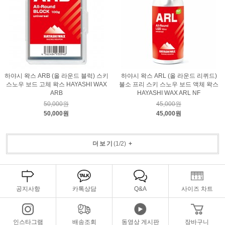
하야시 왁스 ARB (올 라운드 블럭) 스키
하야시 왁스 ARL (올 라운드 리퀴드)
스노우 보드 고체 왁스 HAYASHI WAX
불소 프리 스키 스노우 보드 액체 왁스
ARB
HAYASHI WAX ARL NF
50,000원
45,000원
50,000원
45,000원
더보기
(
1
/
2
)
+
공지사항
카톡상담
Q&A
사이즈 차트
인스타그램
배송조회
동영상 게시판
장바구니