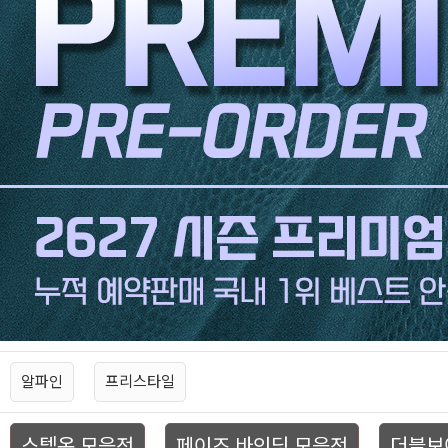
알파인
프리스타일
스텝온 모음전
페이즈 바인딩 모음전
더블보