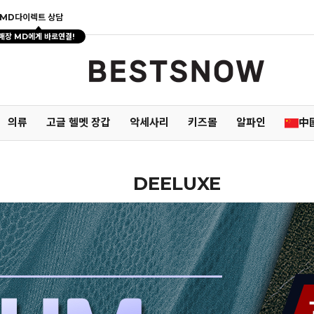
MD다이렉트 상담
매장 MD에게 바로연결!
의류
고글 헬멧 장갑
악세사리
키즈몰
알파인
中
DEELUXE