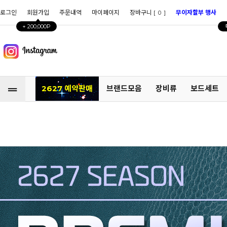
로그인
회원가입
주문내역
마이페이지
장바구니 [
]
무이자할부 행사
0
+ 200,000P
2627 예약판매
브랜드모음
장비류
보드세트