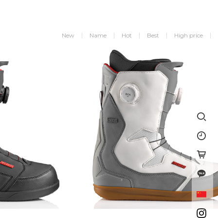
New
Name
Hot
Best
High price