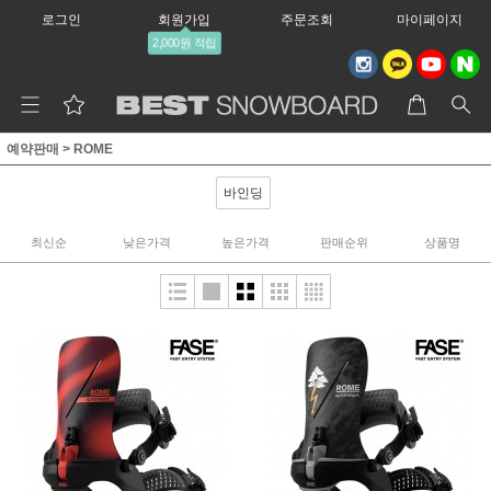
로그인
회원가입
주문조회
마이페이지
2,000원 적립
예약판매
>
ROME
바인딩
최신순
낮은가격
높은가격
판매순위
상품명