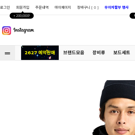
로그인
회원가입
주문내역
마이페이지
장바구니 [
]
무이자할부 행사
0
+ 200,000P
2627 예약판매
브랜드모음
장비류
보드세트