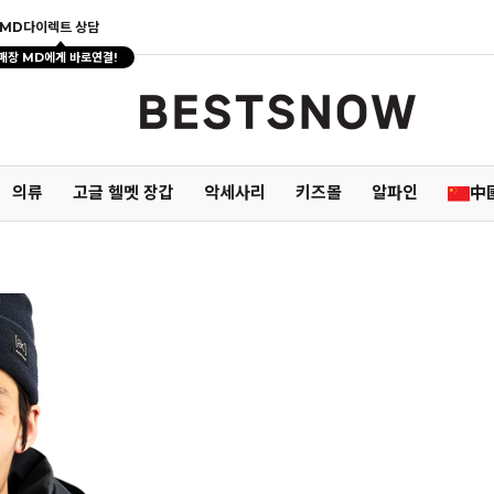
MD다이렉트 상담
매장 MD에게 바로연결!
의류
고글 헬멧 장갑
악세사리
키즈몰
알파인
中