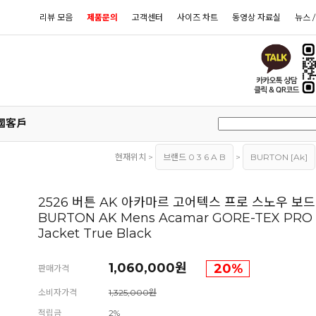
리뷰 모음
제품문의
고객센터
사이즈 차트
동영상 자료실
뉴스 
國客戶
현재위치 >
브랜드 0 3 6 A B
>
BURTON [ak]
2526 버튼 AK 아카마르 고어텍스 프로 스노우 보드
BURTON AK Mens Acamar GORE-TEX PRO 
Jacket True Black
1,060,000원
20
%
판매가격
소비자가격
1,325,000원
적립금
2%