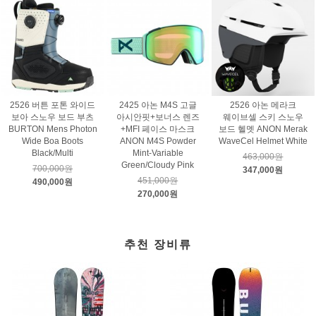
2526 버튼 포톤 와이드
2425 아논 M4S 고글
2526 아논 메라크
보아 스노우 보드 부츠
아시안핏+보너스 렌즈
웨이브셀 스키 스노우
BURTON Mens Photon
+MFI 페이스 마스크
보드 헬멧 ANON Merak
Wide Boa Boots
ANON M4S Powder
WaveCel Helmet White
Black/Multi
Mint-Variable
463,000원
Green/Cloudy Pink
700,000원
347,000원
451,000원
490,000원
270,000원
추천 장비류