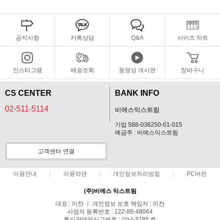
공지사항
카톡상담
Q&A
사이즈 차트
인스타그램
배송조회
동영상 게시판
장바구니
CS CENTER
BANK INFO
02-511-5114
비에스익스트림
기업 588-036250-01-015
예금주 : 비에스익스트림
고객센터 연결
이용안내
이용약관
개인정보처리방침
PC버전
(주)비에스 익스트림
대표 : 이찬 ㅣ 개인정보 보호 책임자 : 이찬
사업자 등록번호 : 122-86-48064
통신판매업신고번호 : 강남-3185 호