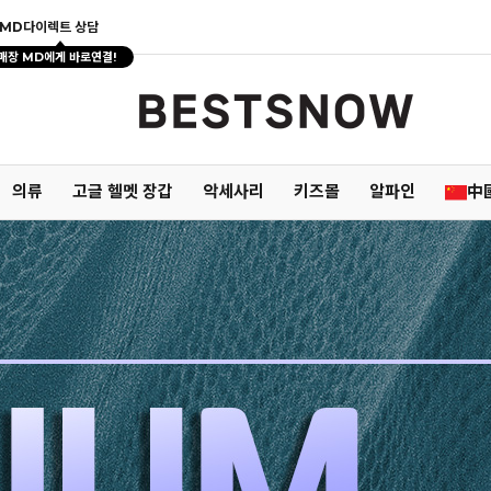
MD다이렉트 상담
매장 MD에게 바로연결!
의류
고글 헬멧 장갑
악세사리
키즈몰
알파인
中