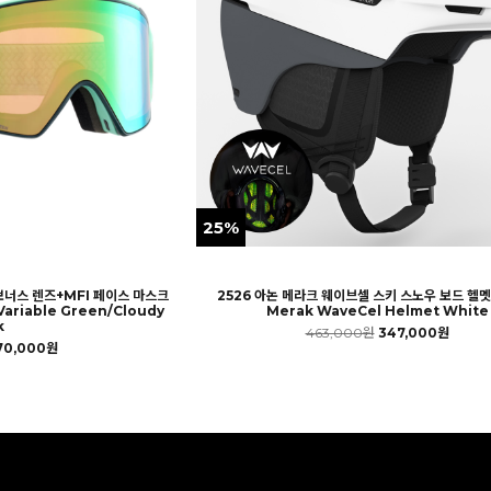
25%
보너스 렌즈+MFI 페이스 마스크
2526 아논 메라크 웨이브셀 스키 스노우 보드 헬멧
ariable Green/Cloudy
Merak WaveCel Helmet White
k
463,000원
347,000원
70,000원