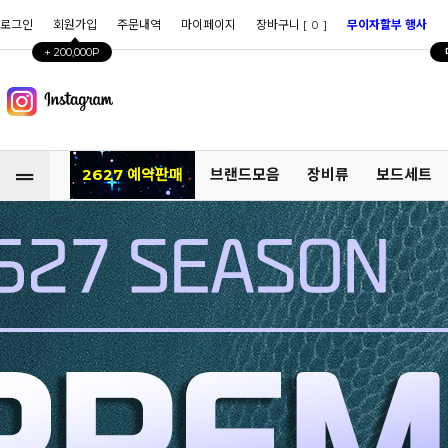
로그인
회원가입
주문내역
마이페이지
장바구니 [
]
무이자할부 행사
0
+ 200,000P
2627 예약판매
브랜드모음
장비류
보드세트