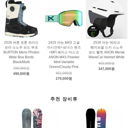
2526 버튼 포톤 와이드
2425 아논 M4S 고글
2526 아논 메라크
보아 스노우 보드 부츠
아시안핏+보너스 렌즈
웨이브셀 스키 스노우
BURTON Mens Photon
+MFI 페이스 마스크
보드 헬멧 ANON Merak
Wide Boa Boots
ANON M4S Powder
WaveCel Helmet White
Black/Multi
Mint-Variable
463,000원
Green/Cloudy Pink
700,000원
347,000원
451,000원
490,000원
270,000원
추천 장비류