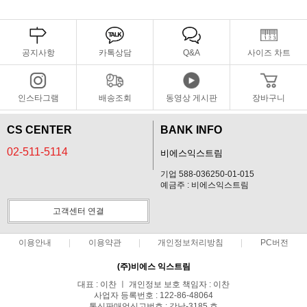
공지사항
카톡상담
Q&A
사이즈 차트
인스타그램
배송조회
동영상 게시판
장바구니
CS CENTER
BANK INFO
02-511-5114
비에스익스트림
기업 588-036250-01-015
예금주 : 비에스익스트림
고객센터 연결
이용안내
이용약관
개인정보처리방침
PC버전
(주)비에스 익스트림
대표 : 이찬 ㅣ 개인정보 보호 책임자 : 이찬
사업자 등록번호 : 122-86-48064
통신판매업신고번호 : 강남-3185 호