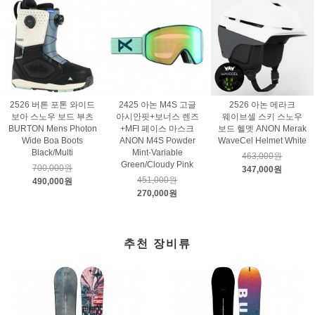
2526 버튼 포톤 와이드
2425 아논 M4S 고글
2526 아논 메라크
보아 스노우 보드 부츠
아시안핏+보너스 렌즈
웨이브셀 스키 스노우
BURTON Mens Photon
+MFI 페이스 마스크
보드 헬멧 ANON Merak
Wide Boa Boots
ANON M4S Powder
WaveCel Helmet White
Black/Multi
Mint-Variable
463,000원
Green/Cloudy Pink
700,000원
347,000원
451,000원
490,000원
270,000원
추천 장비류