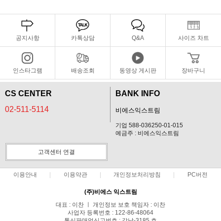
공지사항
카톡상담
Q&A
사이즈 차트
인스타그램
배송조회
동영상 게시판
장바구니
CS CENTER
BANK INFO
02-511-5114
비에스익스트림
기업 588-036250-01-015
예금주 : 비에스익스트림
고객센터 연결
이용안내
이용약관
개인정보처리방침
PC버전
(주)비에스 익스트림
대표 : 이찬 ㅣ 개인정보 보호 책임자 : 이찬
사업자 등록번호 : 122-86-48064
통신판매업신고번호 : 강남-3185 호