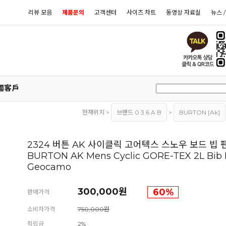
리뷰 모음
제품문의
고객센터
사이즈 차트
동영상 자료실
뉴스 
國客戶
현재위치 >
브랜드 0 3 6 A B
>
BURTON [ak]
2324 버튼 AK 사이클릭 고어텍스 스노우 보드 빕 
BURTON AK Mens Cyclic GORE-TEX 2L Bib 
Geocamo
300,000원
60
%
판매가격
소비자가격
750,000원
적립금
2%