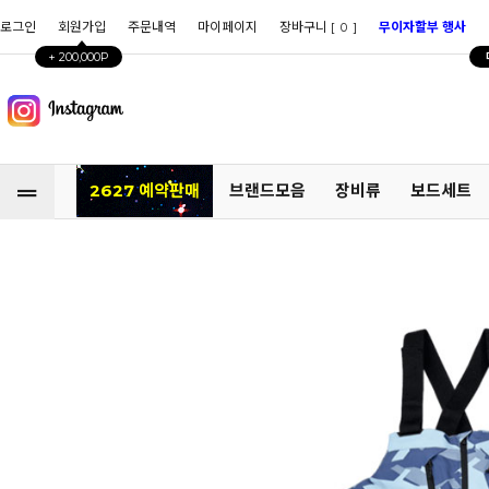
로그인
회원가입
주문내역
마이페이지
장바구니 [
]
무이자할부 행사
0
+ 200,000P
2627 예약판매
브랜드모음
장비류
보드세트