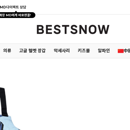
MD다이렉트 상담
매장 MD에게 바로연결!
의류
고글 헬멧 장갑
악세사리
키즈몰
알파인
中