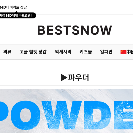
MD다이렉트 상담
매장 MD에게 바로연결!
의류
고글 헬멧 장갑
악세사리
키즈몰
알파인
中
▶파우더