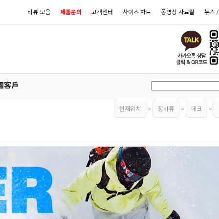
리뷰 모음
제품문의
고객센터
사이즈 차트
동영상 자료실
뉴스 
國客戶
현재위치
>
장비류
>
데크
>