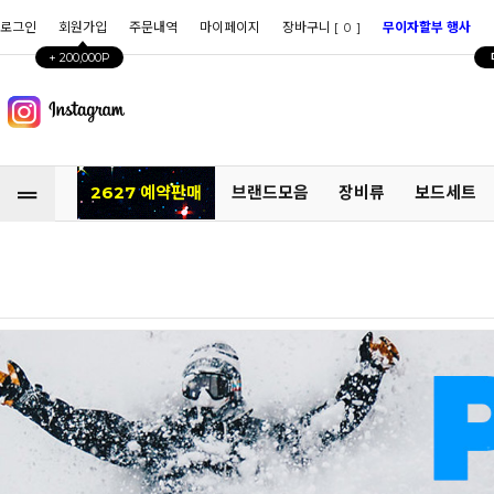
로그인
회원가입
주문내역
마이페이지
장바구니 [
]
무이자할부 행사
0
+ 200,000P
2627 예약판매
브랜드모음
장비류
보드세트